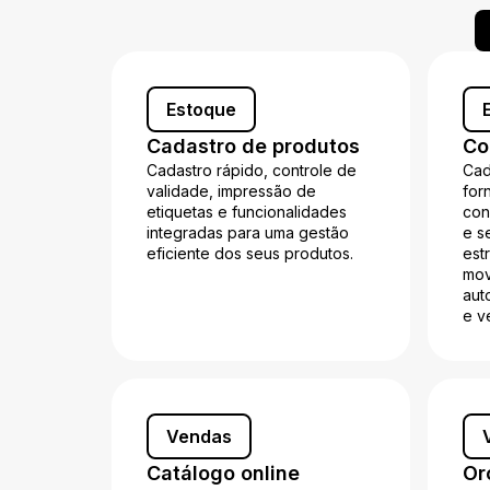
Estoque
Cadastro de produtos
Co
Cadastro rápido, controle de
Cad
validade, impressão de
for
etiquetas e funcionalidades
con
integradas para uma gestão
e s
eficiente dos seus produtos.
est
mov
aut
e v
Vendas
Catálogo online
Or