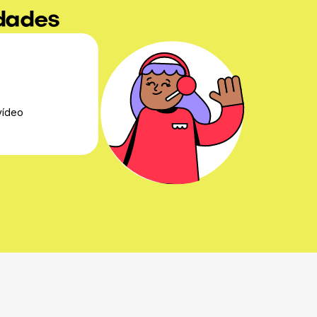
idades
vídeo