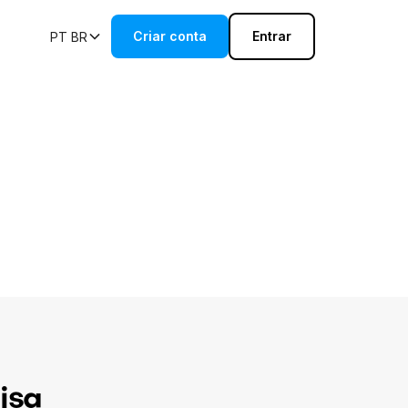
Criar conta
Entrar
PT BR
isa