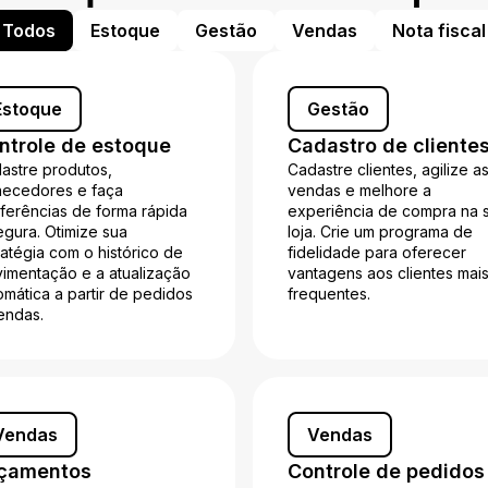
Todos
Estoque
Gestão
Vendas
Nota fiscal
Estoque
Gestão
ntrole de estoque
Cadastro de cliente
astre produtos,
Cadastre clientes, agilize a
necedores e faça
vendas e melhore a
ferências de forma rápida
experiência de compra na 
egura. Otimize sua
loja. Crie um programa de
ratégia com o histórico de
fidelidade para oferecer
imentação e a atualização
vantagens aos clientes mai
omática a partir de pedidos
frequentes.
endas.
Vendas
Vendas
çamentos
Controle de pedidos