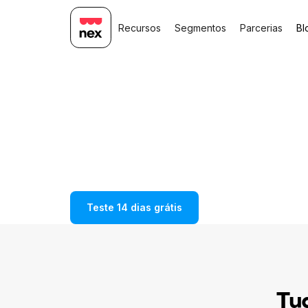
Recursos
Segmentos
Parcerias
Bl
Descubra tudo
você pode faz
Nex
Tenha controle total da sua operação, d
estoque até a venda.
Teste 14 dias grátis
Tu