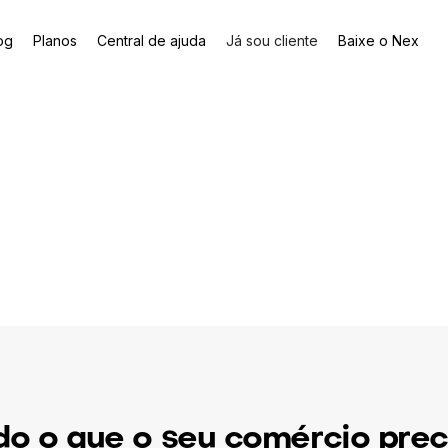
og
Planos
Central de ajuda
Já sou cliente
Baixe o Nex
 o que
er com o
esde o abastecimento do
do o que o seu comércio prec