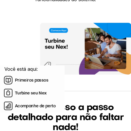
Você está aqui:
(6:45 minutos)
Primeiros passos
Turbine seu Nex
Veja o passo a passo
Acompanhe de perto
detalhado para não faltar
nada!