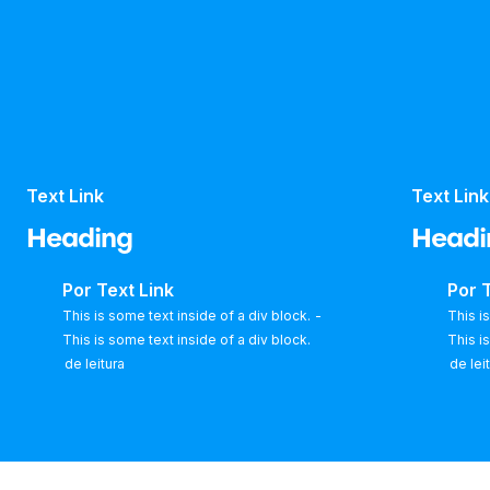
Text Link
Text Link
Heading
Headi
Por
Text Link
Por
T
This is some text inside of a div block.
-
This i
This is some text inside of a div block.
This i
de leitura
de lei