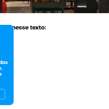
 ver nesse texto:
das
.
a