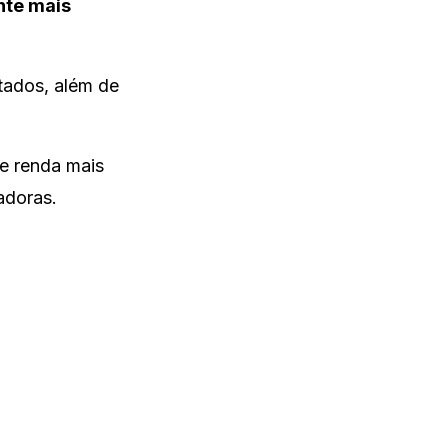
nte mais
rtados, além de
de renda mais
adoras.