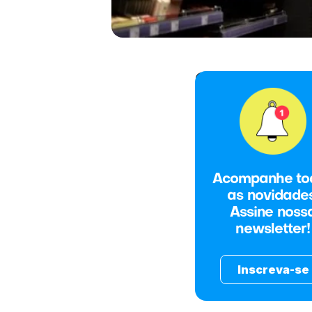
O que você vai
Acompanhe to
as novidades
Assine noss
newsletter!
Inscreva-se