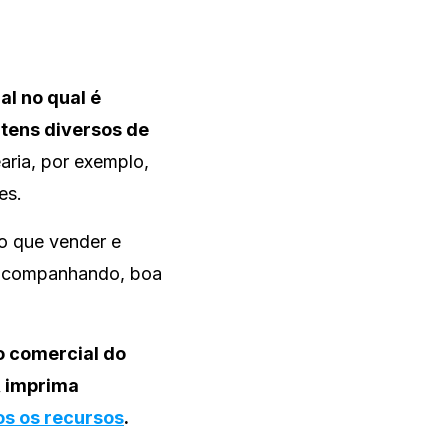
l no qual é
tens diversos de
aria, por exemplo,
es.
do que vender e
e acompanhando, boa
o comercial do
, imprima
os os recursos
.