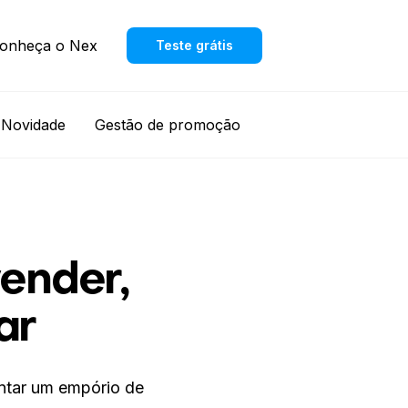
onheça o Nex
Teste grátis
Novidade
Gestão de promoção
ender,
ar
ntar um empório de