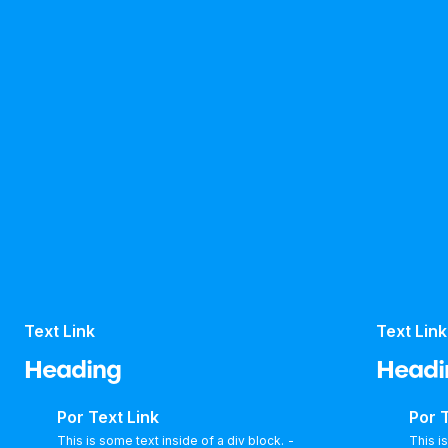
Text Link
Text Link
Heading
Headi
Por
Text Link
Por
T
This is some text inside of a div block.
-
This i