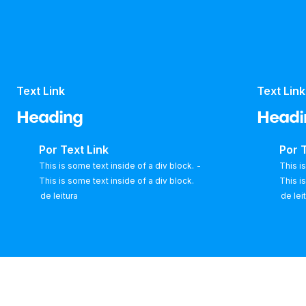
Text Link
Text Link
Heading
Headi
Por
Text Link
Por
T
This is some text inside of a div block.
-
This i
This is some text inside of a div block.
This i
de leitura
de lei