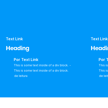
Text Link
Text Link
Heading
Headi
Por
Text Link
Por
T
This is some text inside of a div block.
-
This i
This is some text inside of a div block.
This i
de leitura
de lei