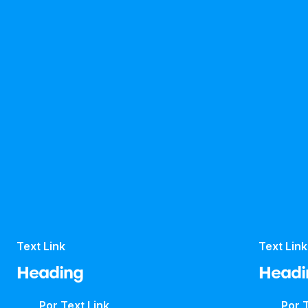
Text Link
Text Link
Heading
Headi
Por
Text Link
Por
T